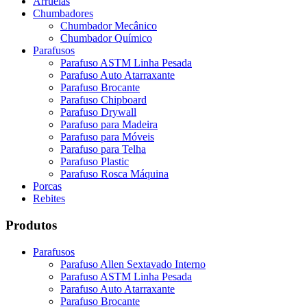
Arruelas
Chumbadores
Chumbador Mecânico
Chumbador Químico
Parafusos
Parafuso ASTM Linha Pesada
Parafuso Auto Atarraxante
Parafuso Brocante
Parafuso Chipboard
Parafuso Drywall
Parafuso para Madeira
Parafuso para Móveis
Parafuso para Telha
Parafuso Plastic
Parafuso Rosca Máquina
Porcas
Rebites
Produtos
Parafusos
Parafuso Allen Sextavado Interno
Parafuso ASTM Linha Pesada
Parafuso Auto Atarraxante
Parafuso Brocante