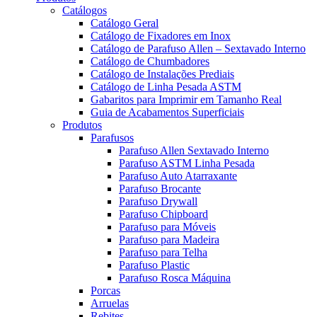
Catálogos
Catálogo Geral
Catálogo de Fixadores em Inox
Catálogo de Parafuso Allen – Sextavado Interno
Catálogo de Chumbadores
Catálogo de Instalações Prediais
Catálogo de Linha Pesada ASTM
Gabaritos para Imprimir em Tamanho Real
Guia de Acabamentos Superficiais
Produtos
Parafusos
Parafuso Allen Sextavado Interno
Parafuso ASTM Linha Pesada
Parafuso Auto Atarraxante
Parafuso Brocante
Parafuso Drywall
Parafuso Chipboard
Parafuso para Móveis
Parafuso para Madeira
Parafuso para Telha
Parafuso Plastic
Parafuso Rosca Máquina
Porcas
Arruelas
Rebites