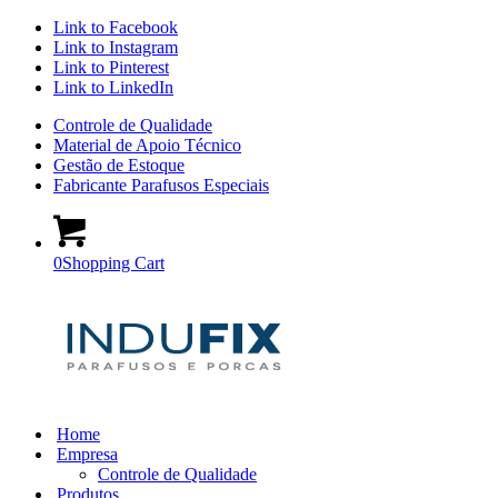
Link to Facebook
Link to Instagram
Link to Pinterest
Link to LinkedIn
Controle de Qualidade
Material de Apoio Técnico
Gestão de Estoque
Fabricante Parafusos Especiais
0
Shopping Cart
Home
Empresa
Controle de Qualidade
Produtos